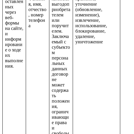
оставлен
я, имя,
выгодоп
уточнение
ных
отчество
риобрета
(обновление,
через
, номер
телем
изменение),
веб-
телефон
или
извлечение,
формы
а
поручит
использование,
на сайте,
елем.
блокирование,
и
Заключа
удаление,
информ
емый с
уничтожение
ировани
субъекто
е о ходе
м
их
персона
выполне
льных
ния.
данных
договор
не
может
содержа
ть
положен
ия,
огранич
ивающи
е права
и
свободы