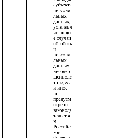
субъекта
персона
льных
данных,
устанавл
ивающи
е случаи
обработк
и
персона
льных
данных
несовер
шенноле
тних,есл
и иное
не
предусм
отрено
законода
тельство
м
Российс
кой
Федерац